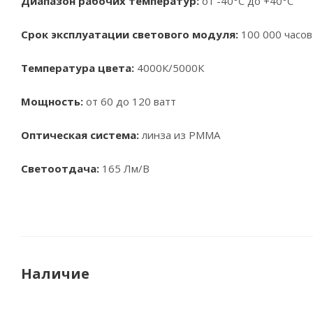
Диапазон рабочих температур:
от -40°С до +40°С
Срок эксплуатации светового модуля:
100 000 часов
Температура цвета:
4000К/5000К
Мощность:
от 60 до 120 ватт
Оптическая система:
линза из PMMA
Светоотдача:
165 Лм/В
Наличие