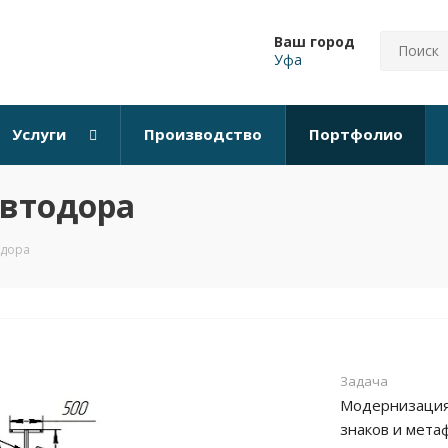
Ваш город
Уфа
Услуги
Производство
Портфолио
автодора
одора
Задача
Модернизаци
знаков и мет